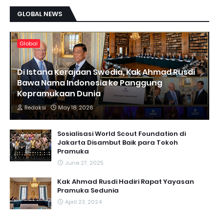
GLOBAL NEWS
Global
Di Istana Kerajaan Swedia, Kak Ahmad Rusdi
Bawa Nama Indonesia ke Panggung
Kepramukaan Dunia
Redaksi
May 18, 2026
Sosialisasi World Scout Foundation di
Jakarta Disambut Baik para Tokoh
Pramuka
June 27, 2025
Kak Ahmad Rusdi Hadiri Rapat Yayasan
Pramuka Sedunia
April 23, 2024