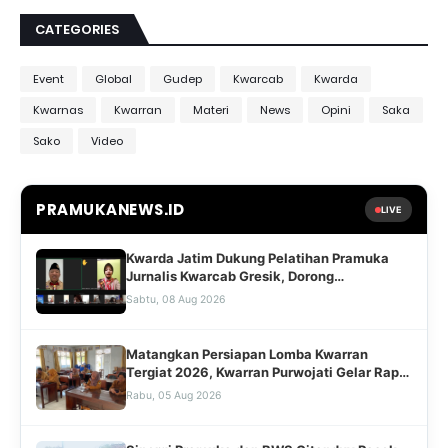
CATEGORIES
Event
Global
Gudep
Kwarcab
Kwarda
Kwarnas
Kwarran
Materi
News
Opini
Saka
Sako
Video
PRAMUKANEWS.ID
LIVE
Kwarda Jatim Dukung Pelatihan Pramuka
Jurnalis Kwarcab Gresik, Dorong
Transformasi Digital dan Penguatan
Sabtu, 08 Aug 2026
Kehumasan
Matangkan Persiapan Lomba Kwarran
Tergiat 2026, Kwarran Purwojati Gelar Rapat
Koordinasi Bersama Jajaran Pengurus dan
Rabu, 05 Aug 2026
Mabiran