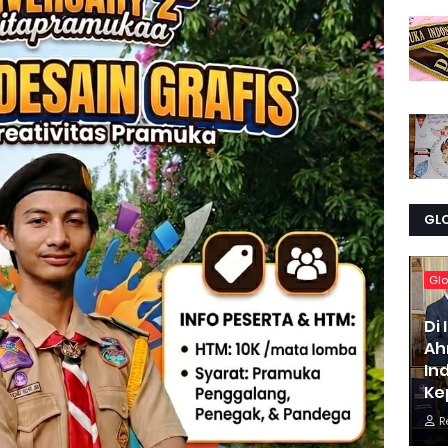
GL
Glo
Di
Ah
In
Ke
R