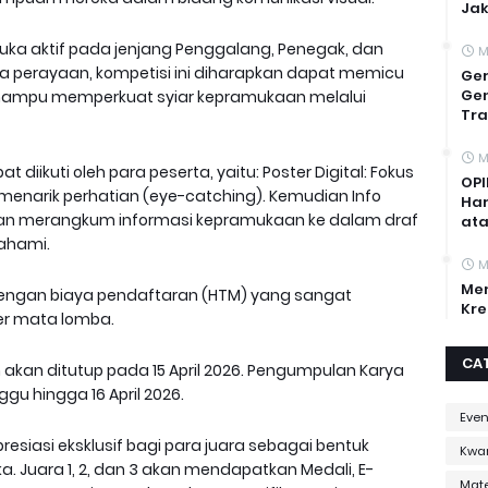
Jak
muka aktif pada jenjang Penggalang, Penegak, dan
M
perayaan, kompetisi ini diharapkan dapat memicu
Ger
Gen
g mampu memperkuat syiar kepramukaan melalui
Tra
M
iikuti oleh para peserta, yaitu: Poster Digital: Fokus
OPI
enarik perhatian (eye-catching). Kemudian Info
Har
uan merangkum informasi kepramukaan ke dalam draf
ata
ahami.
M
Mem
 dengan biaya pendaftaran (HTM) yang sangat
Kre
per mata lomba.
CA
n akan ditutup pada 15 April 2026. Pengumpulan Karya
ggu hingga 16 April 2026.
Even
esiasi eksklusif bagi para juara sebagai bentuk
Kwa
. Juara 1, 2, dan 3 akan mendapatkan Medali, E-
Mate