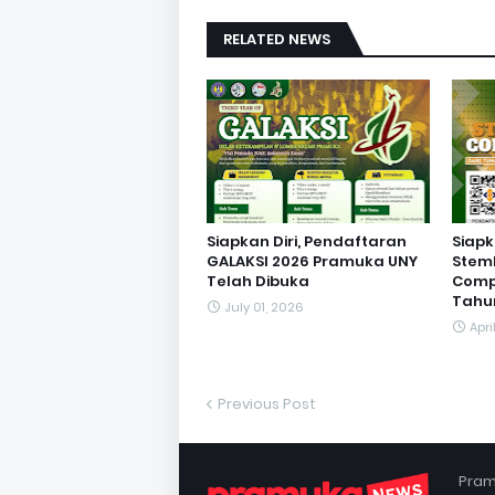
RELATED NEWS
Siapkan Diri, Pendaftaran
Siapka
GALAKSI 2026 Pramuka UNY
Stem
Telah Dibuka
Compe
Tahu
July 01, 2026
Apri
Previous Post
Pram