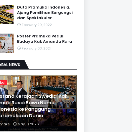
Duta Pramuka Indonesia,
Ajang Pemilihan Bergengsi
dan Spektakuler
February 20, 2022
Poster Pramuka Peduli
Budaya Kak Amanda Rara
February 03, 2021
OBAL NEWS
bal
 Istana Kerajaan Swedia, Kak
mad Rusdi Bawa Nama
donesia ke Panggung
pramukaan Dunia
edaksi
May 18, 2026