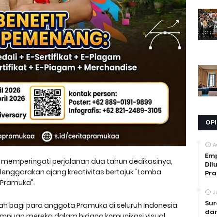
OPI
A
Emp
memperingati perjalanan dua tahun dedikasinya,
Dil
enggarakan ajang kreativitas bertajuk "Lomba
Pr
 Pramuka".
J
Sur
ah bagi para anggota Pramuka di seluruh Indonesia
dan
mpuan mereka dalam bidang komunikasi visual.