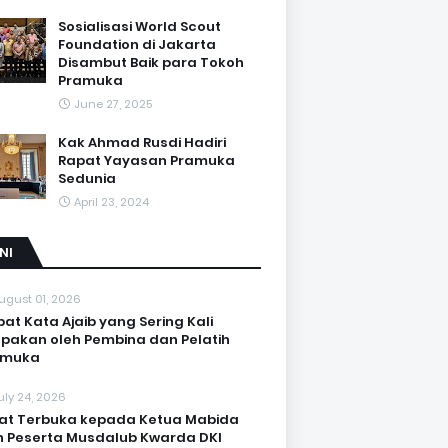
Sosialisasi World Scout
Foundation di Jakarta
Disambut Baik para Tokoh
Pramuka
June 27, 2025
Kak Ahmad Rusdi Hadiri
Rapat Yayasan Pramuka
Sedunia
April 23, 2024
NI
ugust 01, 2026
at Kata Ajaib yang Sering Kali
upakan oleh Pembina dan Pelatih
amuka
uly 24, 2026
at Terbuka kepada Ketua Mabida
 Peserta Musdalub Kwarda DKI