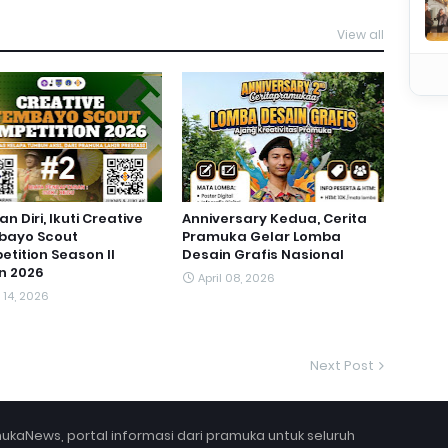
View all
n Diri, Ikuti Creative
Anniversary Kedua, Cerita
bayo Scout
Pramuka Gelar Lomba
tition Season II
Desain Grafis Nasional
n 2026
April 08, 2026
l 14, 2026
Next Post
ukaNews, portal informasi dari pramuka untuk seluruh