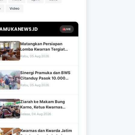
o
Video
AMUKANEWS.ID
LIVE
Matangkan Persiapan
Lomba Kwarran Tergiat
2026, Kwarran Purwojati
Rabu, 05 Aug 2026
Gelar Rapat Koordinasi
Bersama Jajaran Pengurus
dan Mabiran
Sinergi Pramuka dan BWS
Citanduy Pasok 10.000
Liter Air Bersih untuk
Rabu, 05 Aug 2026
Ratusan Warga Cingebul
Ziarah ke Makam Bung
Karno, Ketua Kwarnas
Tegaskan Pramuka Tak
Selasa, 04 Aug 2026
Boleh Kehilangan Akar
Sejarah
Kwarnas dan Kwarda Jatim