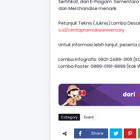
Sertifikat, dan E-Piagam. Sementara
dan Merchandise menarik.
Petunjuk Teknis (Juknis) Lomba Desai
s.id/ceritapramukaaniversary
Untuk informasi lebih lanjut, peser
Lomba Infografis: 0821-2489-3105 (K
Lomba Poster: 0889-0191-9899 (Kak 
Category
Event
Share