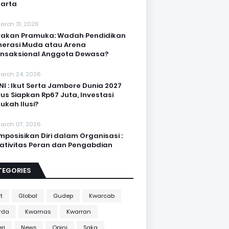
arta
arch 31, 2026
akan Pramuka: Wadah Pendidikan
erasi Muda atau Arena
nsaksional Anggota Dewasa?
arch 24, 2026
NI : Ikut Serta Jambore Dunia 2027
us Siapkan Rp67 Juta, Investasi
ukah Ilusi?
arch 07, 2026
posisikan Diri dalam Organisasi :
ativitas Peran dan Pengabdian
TEGORIES
t
Global
Gudep
Kwarcab
rda
Kwarnas
Kwarran
ri
News
Opini
Saka