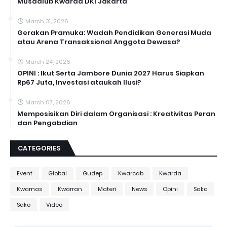
Musdalub Kwarda DKI Jakarta
March 31, 2026
Gerakan Pramuka: Wadah Pendidikan Generasi Muda
atau Arena Transaksional Anggota Dewasa?
March 24, 2026
OPINI : Ikut Serta Jambore Dunia 2027 Harus Siapkan
Rp67 Juta, Investasi ataukah Ilusi?
March 07, 2026
Memposisikan Diri dalam Organisasi : Kreativitas Peran
dan Pengabdian
CATEGORIES
Event
Global
Gudep
Kwarcab
Kwarda
Kwarnas
Kwarran
Materi
News
Opini
Saka
Sako
Video