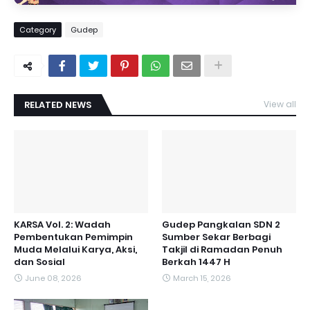
Category
Gudep
RELATED NEWS
View all
KARSA Vol. 2: Wadah
Gudep Pangkalan SDN 2
Pembentukan Pemimpin
Sumber Sekar Berbagi
Muda Melalui Karya, Aksi,
Takjil di Ramadan Penuh
dan Sosial
Berkah 1447 H
June 08, 2026
March 15, 2026