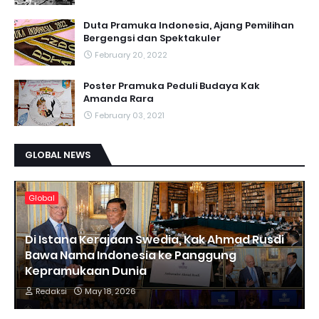
Duta Pramuka Indonesia, Ajang Pemilihan
Bergengsi dan Spektakuler
February 20, 2022
Poster Pramuka Peduli Budaya Kak
Amanda Rara
February 03, 2021
GLOBAL NEWS
Global
Di Istana Kerajaan Swedia, Kak Ahmad Rusdi
Bawa Nama Indonesia ke Panggung
Kepramukaan Dunia
Redaksi
May 18, 2026