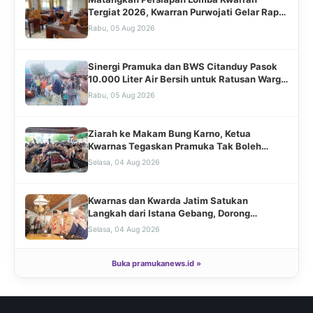
Tergiat 2026, Kwarran Purwojati Gelar Rapat
Koordinasi Bersama Jajaran Pengurus dan
Rabu, 05 Aug 2026
Mabiran
Sinergi Pramuka dan BWS Citanduy Pasok
10.000 Liter Air Bersih untuk Ratusan Warga
Cingebul
Rabu, 05 Aug 2026
Ziarah ke Makam Bung Karno, Ketua
Kwarnas Tegaskan Pramuka Tak Boleh
Kehilangan Akar Sejarah
Selasa, 04 Aug 2026
Kwarnas dan Kwarda Jatim Satukan
Langkah dari Istana Gebang, Dorong
Pramuka Rawat Warisan Perjuangan Bung
Selasa, 04 Aug 2026
Karno
Buka pramukanews.id »
Humastika Kwarran Lumbir: Cerminan
Gerakan Kepanduan untuk Masyarakat
dalam Visitasi Ranting Tergiat 2026
Senin, 03 Aug 2026