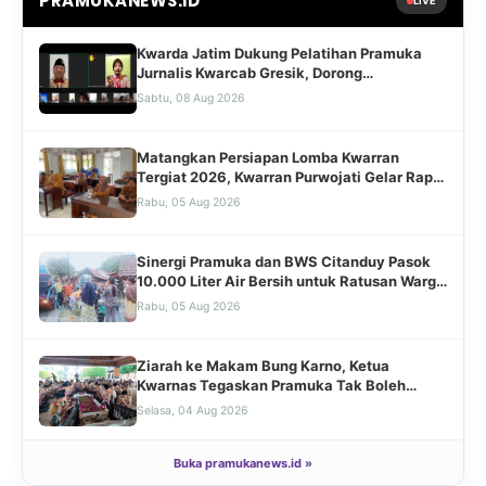
PRAMUKANEWS.ID
LIVE
Kwarda Jatim Dukung Pelatihan Pramuka
Jurnalis Kwarcab Gresik, Dorong
Transformasi Digital dan Penguatan
Sabtu, 08 Aug 2026
Kehumasan
Matangkan Persiapan Lomba Kwarran
Tergiat 2026, Kwarran Purwojati Gelar Rapat
Koordinasi Bersama Jajaran Pengurus dan
Rabu, 05 Aug 2026
Mabiran
Sinergi Pramuka dan BWS Citanduy Pasok
10.000 Liter Air Bersih untuk Ratusan Warga
Cingebul
Rabu, 05 Aug 2026
Ziarah ke Makam Bung Karno, Ketua
Kwarnas Tegaskan Pramuka Tak Boleh
Kehilangan Akar Sejarah
Selasa, 04 Aug 2026
Buka pramukanews.id »
Kwarnas dan Kwarda Jatim Satukan